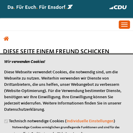
Togg
Sie sind hier
DIESE SEITE EINEM FREUND SCHICKEN
Wir verwenden Cookies!
Zum Weiterleiten wurde kein Pfad ausgewählt
Diese Webseite verwendet Cookies, die notwendig sind, um die
Webseite zu nutzen. Weiterhin verwenden wir Dienste von
Drittanbietern, die uns helfen, unser Webangebot zu verbessern
Im Web
Fußbereich
(Website-Optimierung). Für die Verwendung bestimmter Dienste,
benötigen wir Ihre Einwilligung. Ihre Einwilligung können Sie
Stephan Toscani
jederzeit widerrufen. Weitere Informationen finden Sie in unserer
Nadine Schön
Datenschutzerklärung.
Markus Uhl
Technisch notwendige Cookies (
Individuelle Einstellungen
)
CDU Deutschland
Notwendige Cookies ermöglichen grundlegende Funktionen und sind für das
CDU/CSU Bundestagsfraktion