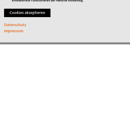
einwandfreie Funktionieren der Website notwendig.
Links
Impressum
Datenschutz
Sitemap
Impressum
Datenschutz